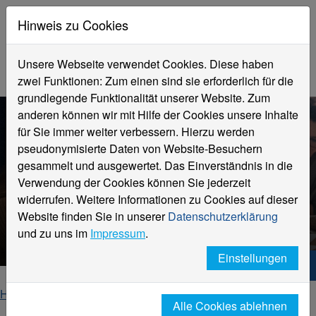
Hinweis zu Cookies
Unsere Webseite verwendet Cookies. Diese haben
zwei Funktionen: Zum einen sind sie erforderlich für die
grundlegende Funktionalität unserer Website. Zum
anderen können wir mit Hilfe der Cookies unsere Inhalte
für Sie immer weiter verbessern. Hierzu werden
pseudonymisierte Daten von Website-Besuchern
Informationen zum
gesammelt und ausgewertet. Das Einverständnis in die
Verwendung der Cookies können Sie jederzeit
Studienstart
widerrufen. Weitere Informationen zu Cookies auf dieser
Wintersemester 2026/27 am
Website finden Sie in unserer
Datenschutzerklärung
Fachbereich Sozialwesen
und zu uns im
Impressum
.
Einstellungen
Infos für Studienanfänger:innen
Home
Fachbereiche
Fachbereich Sozialwesen
Alle Cookies ablehnen
Studierende
Studienstart