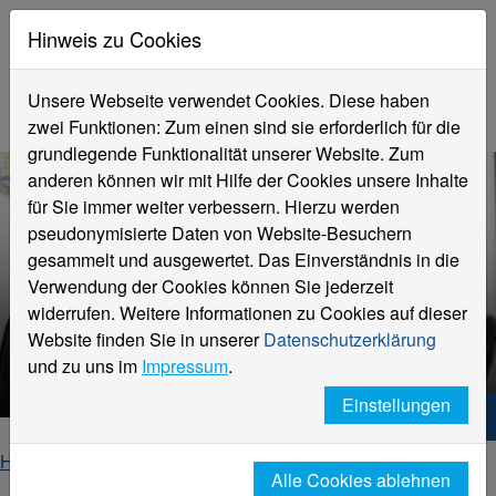
Hinweis zu Cookies
Unsere Webseite verwendet Cookies. Diese haben
zwei Funktionen: Zum einen sind sie erforderlich für die
grundlegende Funktionalität unserer Website. Zum
anderen können wir mit Hilfe der Cookies unsere Inhalte
für Sie immer weiter verbessern. Hierzu werden
pseudonymisierte Daten von Website-Besuchern
gesammelt und ausgewertet. Das Einverständnis in die
Verwendung der Cookies können Sie jederzeit
widerrufen. Weitere Informationen zu Cookies auf dieser
Internationales Marketing
Website finden Sie in unserer
Datenschutzerklärung
(Deutsch-Französisch) (B.A.)
und zu uns im
Impressum
.
Einstellungen
Hochschule Niederrhein. Dein Weg.
Home
Studieninteressierte
Studienangebot
Alle Cookies ablehnen
Internationales Marketing (Deutsch-Französisch)