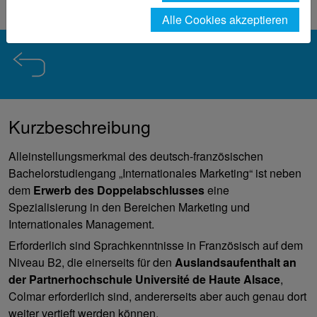
(B.A.)
Alle Cookies akzeptieren
Kurzbeschreibung
Alleinstellungsmerkmal des deutsch-französischen
Bachelorstudiengang „Internationales Marketing“ ist neben
dem
Erwerb des Doppelabschlusses
eine
Spezialisierung in den Bereichen Marketing und
Internationales Management.
Erforderlich sind Sprachkenntnisse in Französisch auf dem
Niveau B2, die einerseits für den
Auslandsaufenthalt an
der Partnerhochschule Université de Haute Alsace
,
Colmar erforderlich sind, andererseits aber auch genau dort
weiter vertieft werden können.