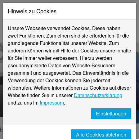
Hinweis zu Cookies
Unsere Webseite verwendet Cookies. Diese haben
zwei Funktionen: Zum einen sind sie erforderlich für die
grundlegende Funktionalität unserer Website. Zum
anderen können wir mit Hilfe der Cookies unsere Inhalte
für Sie immer weiter verbessern. Hierzu werden
pseudonymisierte Daten von Website-Besuchern
gesammelt und ausgewertet. Das Einverständnis in die
Verwendung der Cookies können Sie jederzeit
Angewandte
widerrufen. Weitere Informationen zu Cookies auf dieser
Hebammenwissenschaft, dual
Website finden Sie in unserer
Datenschutzerklärung
(B.Sc.)
und zu uns im
Impressum
.
Einstellungen
Hochschule Niederrhein. Dein Weg.
Home
Studieninteressierte
Studienangebot
Alle Cookies ablehnen
Angewandte Hebammenwissenschaft, dual (B.Sc.)