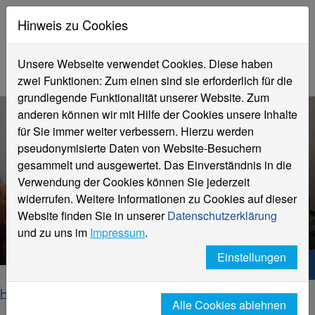
Hinweis zu Cookies
Unsere Webseite verwendet Cookies. Diese haben
zwei Funktionen: Zum einen sind sie erforderlich für die
grundlegende Funktionalität unserer Website. Zum
anderen können wir mit Hilfe der Cookies unsere Inhalte
für Sie immer weiter verbessern. Hierzu werden
pseudonymisierte Daten von Website-Besuchern
gesammelt und ausgewertet. Das Einverständnis in die
Verwendung der Cookies können Sie jederzeit
Angewandte
widerrufen. Weitere Informationen zu Cookies auf dieser
Therapiewissenschaften,
Website finden Sie in unserer
Datenschutzerklärung
Teilzeit (B.Sc.)
und zu uns im
Impressum
.
Einstellungen
Hochschule Niederrhein. Dein Weg.
Home
Studieninteressierte
Studienangebot
Alle Cookies ablehnen
Angewandte Therapiewissenschaften, Teilzeit (B.Sc.)