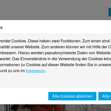
es
erte
Studierende
Internationales
Fachber
ndet Cookies. Diese haben zwei Funktionen: Zum einen sind sie
alität unserer Website. Zum anderen können wir mit Hilfe der C
verbessern. Hierzu werden pseudonymisierte Daten von Websit
rtet. Das Einverständnis in die Verwendung der Cookies könn
formationen zu Cookies auf dieser Website finden Sie in unsere
und zu uns im
Impressum
.
Alle Cookies ablehnen
Alle