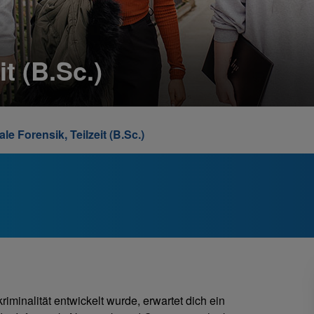
it (B.Sc.)
ale Forensik, Teilzeit (B.Sc.)
minalität entwickelt wurde, erwartet dich ein