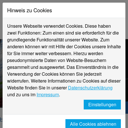
Hinweis zu Cookies
Unsere Webseite verwendet Cookies. Diese haben
zwei Funktionen: Zum einen sind sie erforderlich für die
grundlegende Funktionalität unserer Website. Zum
anderen können wir mit Hilfe der Cookies unsere Inhalte
für Sie immer weiter verbessern. Hierzu werden
pseudonymisierte Daten von Website-Besuchern
gesammelt und ausgewertet. Das Einverständnis in die
Verwendung der Cookies können Sie jederzeit
widerrufen. Weitere Informationen zu Cookies auf dieser
Medizinische Informatik,
Website finden Sie in unserer
Datenschutzerklärung
Teilzeit (B.Sc.)
und zu uns im
Impressum
.
Einstellungen
Hochschule Niederrhein. Dein Weg.
Home
Studieninteressierte
Studienangebot
Alle Cookies ablehnen
Medizinische Informatik, Teilzeit (B.Sc.)