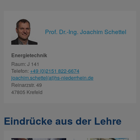
Prof. Dr.-Ing. Joachim Schettel
Energietechnik
Raum: J 141
Telefon:
+49 (0)2151 822-6674
joachim.schettel(at)hs-niederrhein.de
Reinarzstr. 49
47805 Krefeld
Beratung
Eindrücke aus der Lehre
Barrierefreiheit