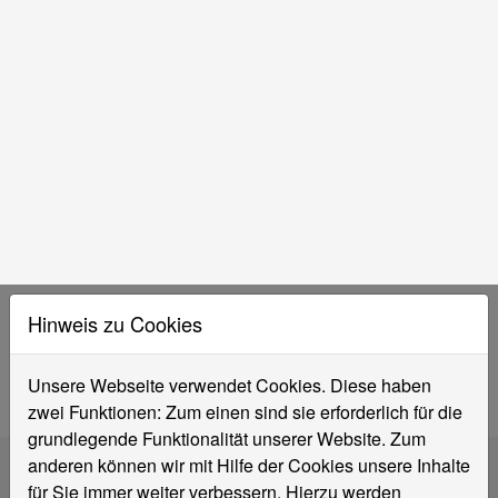
im Landesforschungsbericht
06.11.2025
Das SWK E²-Institut für Energietechnik und
Energiemanagement der Hochschule Niederrhein
war dieses Jahr stark auf der 20. „SDEWES“-
Konferenz (Sustainable Development of Energy,
Water and Environmental Systems) in Dubrovnik,
Kroatien, vertreten.
30.10.2025
Deutsche Industrie kann 40 Prozent Endenergie und
29 Milliarden Euro pro Jahr einsparen: Neue Studie
zeigt Potenzial von Effizienzmaßnahmen
Weitere Meldungen