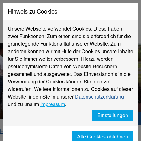
Hinweis zu Cookies
Unsere Webseite verwendet Cookies. Diese haben
zwei Funktionen: Zum einen sind sie erforderlich für die
grundlegende Funktionalität unserer Website. Zum
anderen können wir mit Hilfe der Cookies unsere Inhalte
für Sie immer weiter verbessern. Hierzu werden
pseudonymisierte Daten von Website-Besuchern
gesammelt und ausgewertet. Das Einverständnis in die
Verwendung der Cookies können Sie jederzeit
HNX Your way to start up
widerrufen. Weitere Informationen zu Cookies auf dieser
Dein Team für Existenzgründung
Website finden Sie in unserer
Datenschutzerklärung
an der HSNR
und zu uns im
Impressum
.
Einstellungen
Hochschule Niederrhein. Dein Weg.
Home
Studierende
Beratung für Studierende
Alle Cookies ablehnen
Existenzgründung