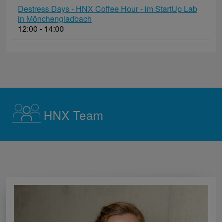
Destress Days - HNX Coffee Hour - im StartUp Lab
in Mönchengladbach
12:00 - 14:00
HNX Team