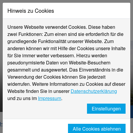
Hinweis zu Cookies
Unsere Webseite verwendet Cookies. Diese haben
zwei Funktionen: Zum einen sind sie erforderlich für die
grundlegende Funktionalität unserer Website. Zum
anderen können wir mit Hilfe der Cookies unsere Inhalte
für Sie immer weiter verbessern. Hierzu werden
pseudonymisierte Daten von Website-Besuchern
gesammelt und ausgewertet. Das Einverständnis in die
Verwendung der Cookies können Sie jederzeit
widerrufen. Weitere Informationen zu Cookies auf dieser
Website finden Sie in unserer
Datenschutzerklärung
HNX – Your way to start up!
und zu uns im
Impressum
.
Einstellungen
Hochschule Niederrhein. Dein Weg.
Home
Studierende
Beratung für Studierende
Alle Cookies ablehnen
Existenzgründung
news