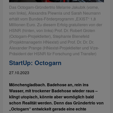
Das Octogarn-Gründertrio Melanie Jakubik (vorne,
von links), Alexandra Plewnia und Sarah Neumann
erhält vom Bundes-Förderprogramm „EXIST“ 1,8
Millionen Euro. Zu diesem Erfolg gratulieren von der
HSNR (hinten, von links) Prof. Dr. Robert Groten
(Octogarn-Projektleiter), Stephanie Bienefeld
(Projektmanagerin HNexist) und Prof. Dr. Dr. Dr.
Alexander Prange (HNexist-Projektleiter und Vize-
Präsident der HSNR für Forschung und Transfer)
StartUp: Octogarn
27.10.2023
Mönchengladbach. Badehose an, rein ins
Wasser, mit trockener Badehose wieder raus –
klingt utopisch, könnte aber womöglich bald
schon Realität werden. Denn das Gründertrio von
„Octogarn“ entwickelt gerade eine echte