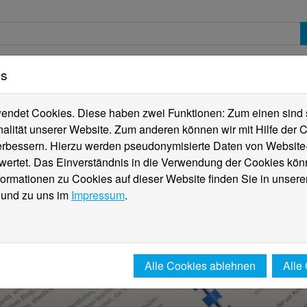
es
erte
Studierende
Internationales
Fachber
ndet Cookies. Diese haben zwei Funktionen: Zum einen sind sie
alität unserer Website. Zum anderen können wir mit Hilfe der C
verbessern. Hierzu werden pseudonymisierte Daten von Websit
rtet. Das Einverständnis in die Verwendung der Cookies könn
formationen zu Cookies auf dieser Website finden Sie in unsere
und zu uns im
Impressum
.
Alle Cookies ablehnen
Alle