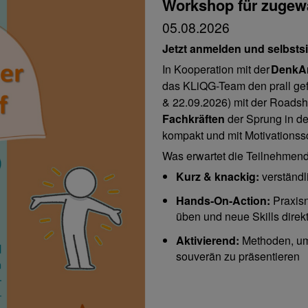
Workshop für zugewa
05.08.2026
Jetzt anmelden und selbstsi
In Kooperation mit der
DenkAr
das KLiQG-Team den prall gefü
& 22.09.2026) mit der Roads
Fachkräften
der Sprung in de
kompakt und mit Motivations
Was erwartet die Teilnehmen
Kurz & knackig:
verständl
Hands‑On‑Action:
Praxis
üben und neue Skills direk
Aktivierend:
Methoden, um
souverän zu präsentieren