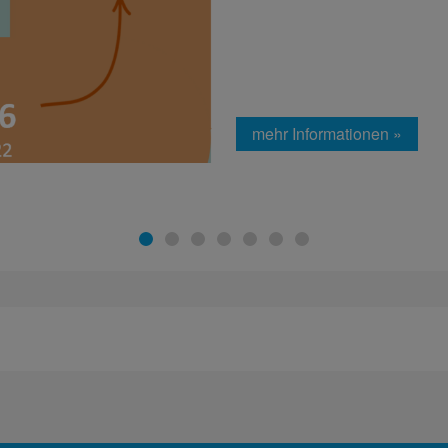
mehr Informationen »
1
2
3
4
5
6
7