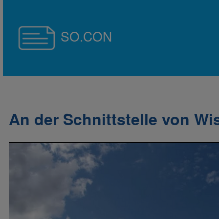
SO.CON
An der Schnittstelle von Wi