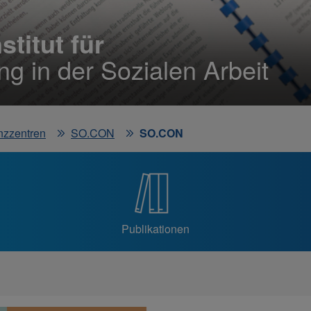
titut für
g in der Sozialen Arbeit
nzzentren
SO.CON
SO.CON
Publikationen