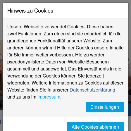
Hinweis zu Cookies
Unsere Webseite verwendet Cookies. Diese haben
zwei Funktionen: Zum einen sind sie erforderlich für die
grundlegende Funktionalität unserer Website. Zum
anderen können wir mit Hilfe der Cookies unsere Inhalte
für Sie immer weiter verbessern. Hierzu werden
pseudonymisierte Daten von Website-Besuchern
gesammelt und ausgewertet. Das Einverständnis in die
Verwendung der Cookies können Sie jederzeit
Infos für Studieninteressierte
widerrufen. Weitere Informationen zu Cookies auf dieser
am Fachbereich Sozialwesen //
Website finden Sie in unserer
Datenschutzerklärung
FB 06
und zu uns im
Impressum
.
Einstellungen
Hochschule Niederrhein. Dein Weg.
Home
Fachbereiche
Fachbereich Sozialwesen
Alle Cookies ablehnen
Studieninteressierte Sozialwesen