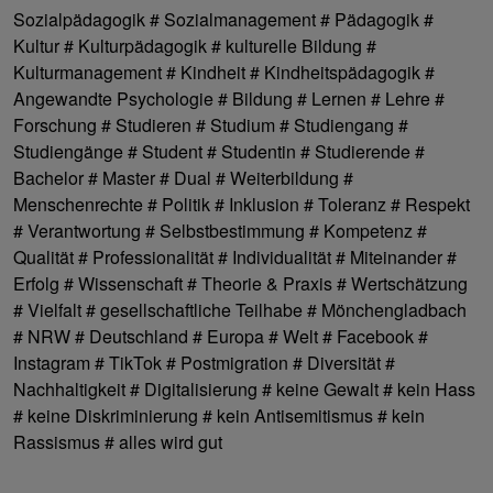
Sozialpädagogik # Sozialmanagement # Pädagogik #
Kultur # Kulturpädagogik # kulturelle Bildung #
Kulturmanagement # Kindheit # Kindheitspädagogik #
Angewandte Psychologie # Bildung # Lernen # Lehre #
Forschung # Studieren # Studium # Studiengang #
Studiengänge # Student # Studentin # Studierende #
Bachelor # Master # Dual # Weiterbildung #
Menschenrechte # Politik # Inklusion # Toleranz # Respekt
# Verantwortung # Selbstbestimmung # Kompetenz #
Qualität # Professionalität # Individualität # Miteinander #
Erfolg # Wissenschaft # Theorie & Praxis # Wertschätzung
# Vielfalt # gesellschaftliche Teilhabe # Mönchengladbach
# NRW # Deutschland # Europa # Welt # Facebook #
Instagram # TikTok # Postmigration # Diversität #
Nachhaltigkeit # Digitalisierung # keine Gewalt # kein Hass
# keine Diskriminierung # kein Antisemitismus # kein
Rassismus # alles wird gut