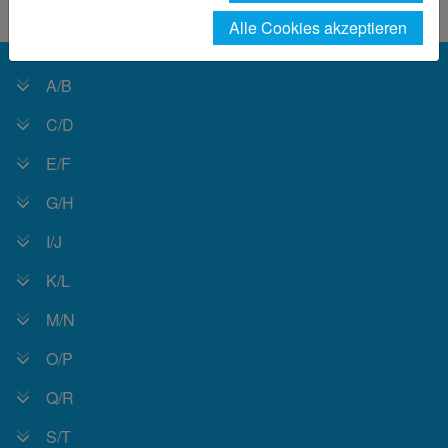
Link_Liste
Alle Cookies akzeptieren
A/B
C/D
E/F
G/H
I/J
K/L
M/N
O/P
Q/R
S/T