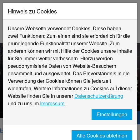
Hinweis zu Cookies
Unsere Webseite verwendet Cookies. Diese haben
zwei Funktionen: Zum einen sind sie erforderlich für die
grundlegende Funktionalität unserer Website. Zum
anderen können wir mit Hilfe der Cookies unsere Inhalte
für Sie immer weiter verbessern. Hierzu werden
pseudonymisierte Daten von Website-Besuchern
gesammelt und ausgewertet. Das Einverständnis in die
Verwendung der Cookies können Sie jederzeit
widerrufen. Weitere Informationen zu Cookies auf dieser
Textil- und Bekleidungstechnik
Website finden Sie in unserer
Datenschutzerklärung
Link Sammlung
und zu uns im
Impressum
.
Einstellungen
Hochschule Niederrhein. Dein Weg.
Home
Fachbereiche
Alle Cookies ablehnen
Fachbereich Textil- und Bekleidungstechnik