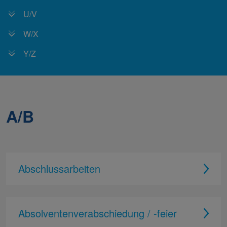
U/V
W/X
Y/Z
A/B
Abschlussarbeiten
Absolventenverabschiedung / -feier