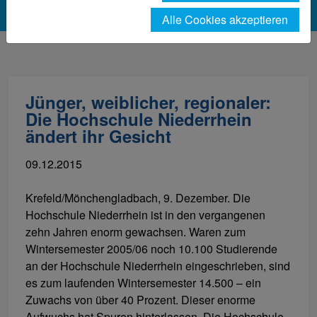
Alle Cookies akzeptieren
Jünger, weiblicher, regionaler:
Die Hochschule Niederrhein
ändert ihr Gesicht
09.12.2015
Krefeld/Mönchengladbach, 9. Dezember. Die
Hochschule Niederrhein ist in den vergangenen
zehn Jahren enorm gewachsen. Waren zum
Wintersemester 2005/06 noch 10.100 Studierende
an der Hochschule Niederrhein eingeschrieben, sind
es zum laufenden Wintersemester 14.500 – ein
Zuwachs von über 40 Prozent. Dieser enorme
Aufwuchs hat Spuren hinterlassen. Die Hochschule