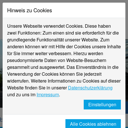
Hinweis zu Cookies
Unsere Webseite verwendet Cookies. Diese haben
zwei Funktionen: Zum einen sind sie erforderlich für die
grundlegende Funktionalität unserer Website. Zum
anderen können wir mit Hilfe der Cookies unsere Inhalte
für Sie immer weiter verbessern. Hierzu werden
pseudonymisierte Daten von Website-Besuchern
gesammelt und ausgewertet. Das Einverständnis in die
Verwendung der Cookies können Sie jederzeit
widerrufen. Weitere Informationen zu Cookies auf dieser
Aktuelle Meldungen
Website finden Sie in unserer
Datenschutzerklärung
Hochschule Niederrhein
und zu uns im
Impressum
.
Einstellungen
Hochschule Niederrhein. Dein Weg.
Home
Startseite
News
News-Detailseite
Alle Cookies ablehnen