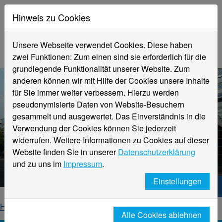
Hinweis zu Cookies
Unsere Webseite verwendet Cookies. Diese haben
zwei Funktionen: Zum einen sind sie erforderlich für die
grundlegende Funktionalität unserer Website. Zum
anderen können wir mit Hilfe der Cookies unsere Inhalte
für Sie immer weiter verbessern. Hierzu werden
pseudonymisierte Daten von Website-Besuchern
gesammelt und ausgewertet. Das Einverständnis in die
Verwendung der Cookies können Sie jederzeit
widerrufen. Weitere Informationen zu Cookies auf dieser
Aktuelle Meldungen
Website finden Sie in unserer
Datenschutzerklärung
Hochschule Niederrhein
und zu uns im
Impressum
.
Einstellungen
Hochschule Niederrhein. Dein Weg.
Home
Startseite
News
News-Detailseite
Alle Cookies ablehnen