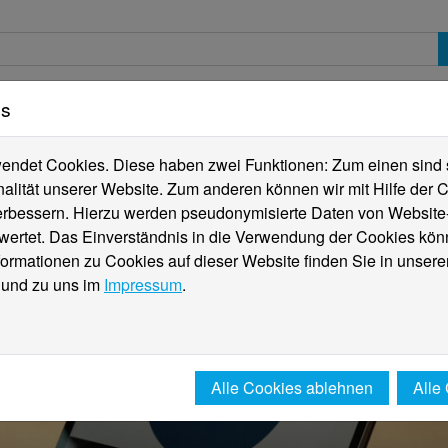
es
erte
Studierende
Internationales
Fachber
ndet Cookies. Diese haben zwei Funktionen: Zum einen sind sie
alität unserer Website. Zum anderen können wir mit Hilfe der C
verbessern. Hierzu werden pseudonymisierte Daten von Websit
rtet. Das Einverständnis in die Verwendung der Cookies könn
formationen zu Cookies auf dieser Website finden Sie in unsere
und zu uns im
Impressum
.
Alle Cookies ablehnen
Alle