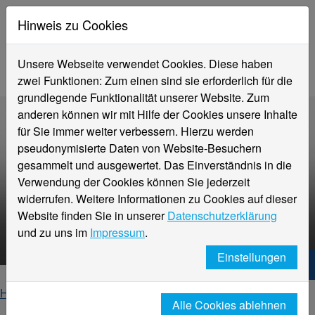
Hinweis zu Cookies
Unsere Webseite verwendet Cookies. Diese haben
zwei Funktionen: Zum einen sind sie erforderlich für die
grundlegende Funktionalität unserer Website. Zum
anderen können wir mit Hilfe der Cookies unsere Inhalte
für Sie immer weiter verbessern. Hierzu werden
pseudonymisierte Daten von Website-Besuchern
gesammelt und ausgewertet. Das Einverständnis in die
Verwendung der Cookies können Sie jederzeit
widerrufen. Weitere Informationen zu Cookies auf dieser
Verfahrenstechnik, Teilzeit
Website finden Sie in unserer
Datenschutzerklärung
(B.Eng.)
und zu uns im
Impressum
.
Einstellungen
Hochschule Niederrhein. Dein Weg.
Home
Studieninteressierte
Studienangebot
Alle Cookies ablehnen
Verfahrenstechnik, Teilzeit (B.Eng.)