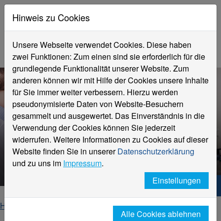
Hinweis zu Cookies
Unsere Webseite verwendet Cookies. Diese haben
zwei Funktionen: Zum einen sind sie erforderlich für die
grundlegende Funktionalität unserer Website. Zum
anderen können wir mit Hilfe der Cookies unsere Inhalte
für Sie immer weiter verbessern. Hierzu werden
pseudonymisierte Daten von Website-Besuchern
gesammelt und ausgewertet. Das Einverständnis in die
Verwendung der Cookies können Sie jederzeit
widerrufen. Weitere Informationen zu Cookies auf dieser
Für Studierende &
Website finden Sie in unserer
Datenschutzerklärung
Studienanfänger:innen
und zu uns im
Impressum
.
Einstellungen
Hochschule Niederrhein. Dein Weg.
Home
Fachbereiche
Fachbereich Chemie
Alle Cookies ablehnen
Studierende