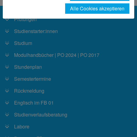
Alle Cookies akzeptieren
Prüfungen
Studienstarter:innen
Studium
Modulhandbücher | PO 2024 | PO 2017
Stundenplan
Semestertermine
Rückmeldung
Englisch im FB 01
Studienverlaufsberatung
Labore