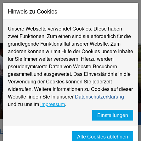
Hinweis zu Cookies
Unsere Webseite verwendet Cookies. Diese haben
zwei Funktionen: Zum einen sind sie erforderlich für die
grundlegende Funktionalität unserer Website. Zum
anderen können wir mit Hilfe der Cookies unsere Inhalte
für Sie immer weiter verbessern. Hierzu werden
pseudonymisierte Daten von Website-Besuchern
gesammelt und ausgewertet. Das Einverständnis in die
Verwendung der Cookies können Sie jederzeit
HNX Your way to start up
widerrufen. Weitere Informationen zu Cookies auf dieser
Dein Team für Existenzgründung
Website finden Sie in unserer
Datenschutzerklärung
an der HSNR
und zu uns im
Impressum
.
Einstellungen
Hochschule Niederrhein. Dein Weg.
Home
Studierende
Beratung für Studierende
Alle Cookies ablehnen
Existenzgründung