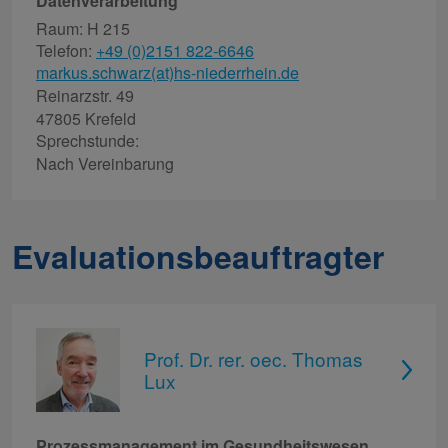
Datenverarbeitung
Raum: H 215
Telefon:
+49 (0)2151 822-6646
markus.schwarz(at)hs-niederrhein.de
Reinarzstr. 49
47805 Krefeld
Sprechstunde:
Nach Vereinbarung
Evaluationsbeauftragter
Prof. Dr. rer. oec. Thomas
Lux
Prozessmanagement im Gesundheitswesen