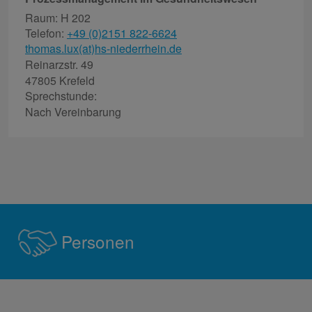
Raum: H 202
Telefon:
+49 (0)2151 822-6624
thomas.lux(at)hs-niederrhein.de
Reinarzstr. 49
47805 Krefeld
Sprechstunde:
Nach Vereinbarung
Personen