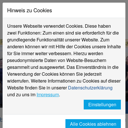
Hinweis zu Cookies
Unsere Webseite verwendet Cookies. Diese haben
zwei Funktionen: Zum einen sind sie erforderlich für die
grundlegende Funktionalität unserer Website. Zum
anderen können wir mit Hilfe der Cookies unsere Inhalte
für Sie immer weiter verbessern. Hierzu werden
pseudonymisierte Daten von Website-Besuchern
gesammelt und ausgewertet. Das Einverständnis in die
Verwendung der Cookies können Sie jederzeit
Fachbereich
widerrufen. Weitere Informationen zu Cookies auf dieser
Gesundheitswesen
Website finden Sie in unserer
Datenschutzerklärung
Kontakte
und zu uns im
Impressum
.
Einstellungen
Hochschule Niederrhein. Dein Weg.
Home
Fachbereiche
Fachbereich Gesundheitswesen
Alle Cookies ablehnen
Kontakte