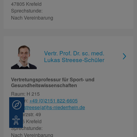
47805 Krefeld
Sprechstunde:
Nach Vereinbarung
Vertr. Prof. Dr. sc. med.
Lukas Streese-Schüler
Vertretungsprofessur für Sport- und
Gesundheitswissenschaften
Raum: H 215
Telefon:
+49 (0)2151 822-6605
Beratung
lukas.streese(at)hs-niederrhein.de
Reinarzstr. 49
Barrierefreiheit
47805 Krefeld
Sprechstunde:
Nach Vereinbarung